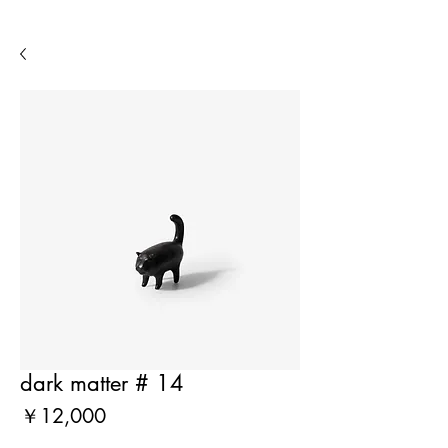
dark matter # 14
価
￥12,000
格