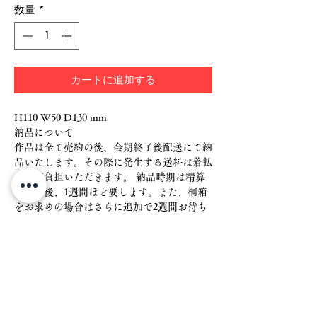
数量
*
カートに追加する
H110 W50 D130 mm
納品について
作品は全て売約の後、会期終了後配送にて納
品いたします。その際に発生する送料は着払
いでご負担いただきます。 納品時期は精算
確認の後、1週間ほど要します。また、桐箱
をお求めの場合はさらに追加で2週間お待ち
いただきます。
銀行振込（後日）・クレジット（後日）でご
対応可能です。後日精算の場合は、売約後一
週間以内にお支払いください。
ご売約後のキャンセルや返品はできません。
あらかじめご了承ください。 領収書は作品
納品の際に作品証明書と合わせてお送りさせ