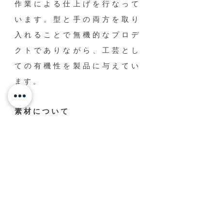
作業による仕上げを行なって
います。型と手の両方を取り
入れることで無機的なプロデ
クトでありながら、工芸とし
ての有機性を製品に与えてい
ます。
素材について
一般的に鋳型成形で使用され
る磁土（石）ではなく、陶土
（土）を使用しています。そ
のことで生じる小さな歪みや
発色のムラを利用し、製品
個々の特異性を生み出してい